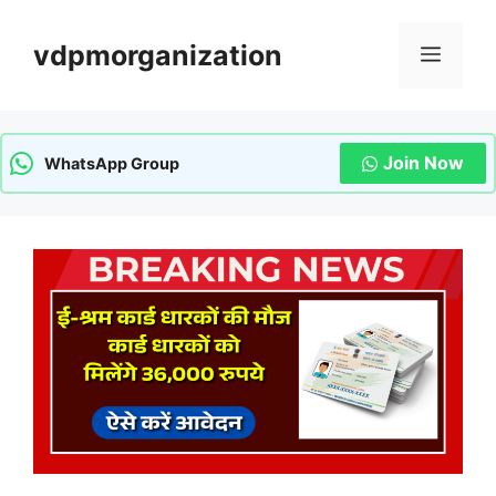
Skip
vdpmorganization
to
Menu
content
Join Now
WhatsApp Group