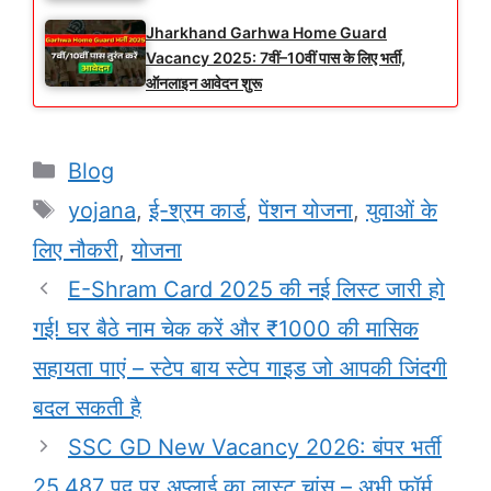
Jharkhand Garhwa Home Guard
Vacancy 2025: 7वीं–10वीं पास के लिए भर्ती,
ऑनलाइन आवेदन शुरू
Categories
Blog
Tags
yojana
,
ई-श्रम कार्ड
,
पेंशन योजना
,
युवाओं के
लिए नौकरी
,
योजना
E-Shram Card 2025 की नई लिस्ट जारी हो
गई! घर बैठे नाम चेक करें और ₹1000 की मासिक
सहायता पाएं – स्टेप बाय स्टेप गाइड जो आपकी जिंदगी
बदल सकती है
SSC GD New Vacancy 2026: बंपर भर्ती
25,487 पद पर अप्लाई का लास्ट चांस – अभी फॉर्म