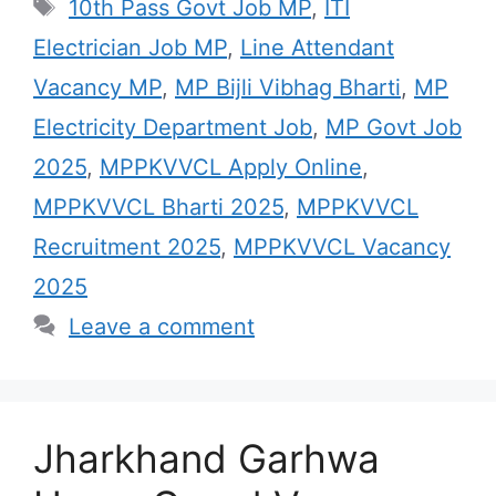
Tags
10th Pass Govt Job MP
,
ITI
Electrician Job MP
,
Line Attendant
Vacancy MP
,
MP Bijli Vibhag Bharti
,
MP
Electricity Department Job
,
MP Govt Job
2025
,
MPPKVVCL Apply Online
,
MPPKVVCL Bharti 2025
,
MPPKVVCL
Recruitment 2025
,
MPPKVVCL Vacancy
2025
Leave a comment
Jharkhand Garhwa