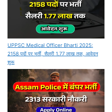
UPPSC Medical Officer Bharti 2025:
2158 पदों पर भर्ती, सैलरी 1.77 लाख तक, आवेदन
शुरू