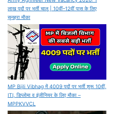
लाख पदों पर भर्ती चालू | 10वीं–12वीं पास के लिए
सुनहरा मौका
MP Bijli Vibhag में 4009 पदों पर भर्ती शुरू 10वीं,
ITI, डिप्लोमा व इंजीनियर के लिए मौका –
MPPKVVCL