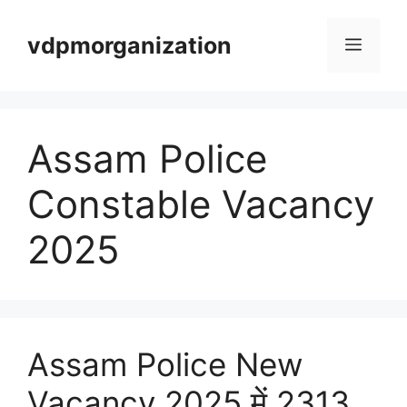
Skip
vdpmorganization
to
Menu
content
Assam Police
Constable Vacancy
2025
Assam Police New
Vacancy 2025 में 2313