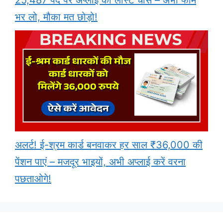
25,487 पद पर अप्लाई का लास्ट चांस – अभी फॉर्म
भर लो, मौका मत छोड़ो!
अलर्ट! ई-श्रम कार्ड बनवाकर हर साल ₹36,000 की
पेंशन पाएं – मजदूर भाइयों, अभी अप्लाई करें वरना
पछताओगे!