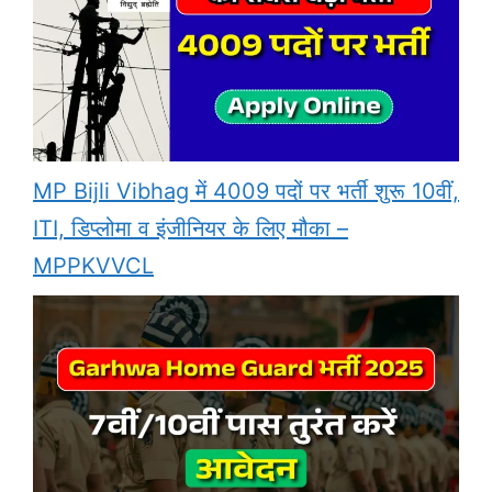
MP Bijli Vibhag में 4009 पदों पर भर्ती शुरू 10वीं,
ITI, डिप्लोमा व इंजीनियर के लिए मौका –
MPPKVVCL