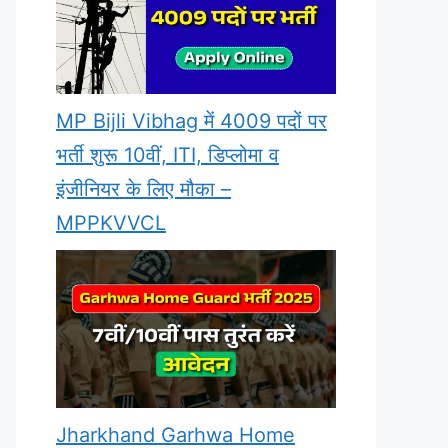
MP Bijli Vibhag में 4009 पदों पर
भर्ती शुरू 10वीं, ITI, डिप्लोमा व
इंजीनियर के लिए मौका –
MPPKVVCL
Jharkhand Garhwa Home