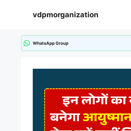
Skip
vdpmorganization
to
content
WhatsApp Group