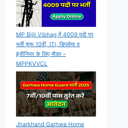
MP Bijli Vibhag में 4009 पदों पर
भर्ती शुरू 10वीं, ITI, डिप्लोमा व
इंजीनियर के लिए मौका –
MPPKVVCL
Jharkhand Garhwa Home