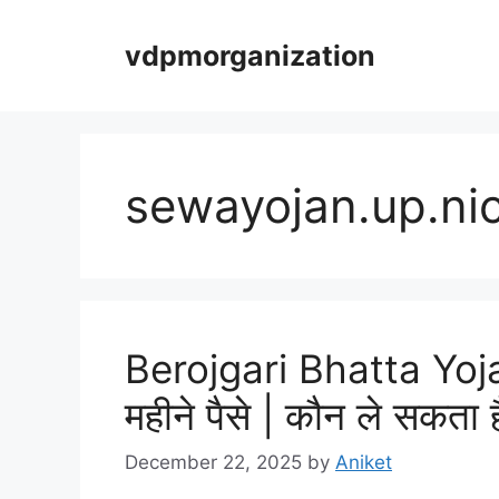
Skip
vdpmorganization
to
content
sewayojan.up.nic
Berojgari Bhatta Yojan
महीने पैसे | कौन ले सकता 
December 22, 2025
by
Aniket