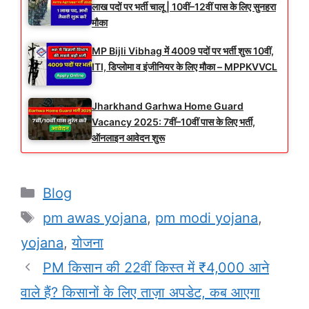
लाख पदों पर भर्ती चालू | 10वीं–12वीं पास के लिए सुनहरा
मौका
MP Bijli Vibhag में 4009 पदों पर भर्ती शुरू 10वीं,
ITI, डिप्लोमा व इंजीनियर के लिए मौका – MPPKVVCL
Jharkhand Garhwa Home Guard
Vacancy 2025: 7वीं–10वीं पास के लिए भर्ती,
ऑनलाइन आवेदन शुरू
Categories
Blog
Tags
pm awas yojana
,
pm modi yojana
,
yojana
,
योजना
PM किसान की 22वीं किस्त में ₹4,000 आने
वाले हैं? किसानों के लिए ताज़ा अपडेट, कब आएगा