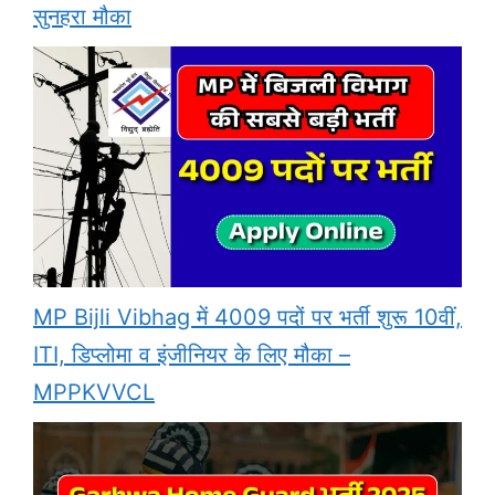
सुनहरा मौका
MP Bijli Vibhag में 4009 पदों पर भर्ती शुरू 10वीं,
ITI, डिप्लोमा व इंजीनियर के लिए मौका –
MPPKVVCL